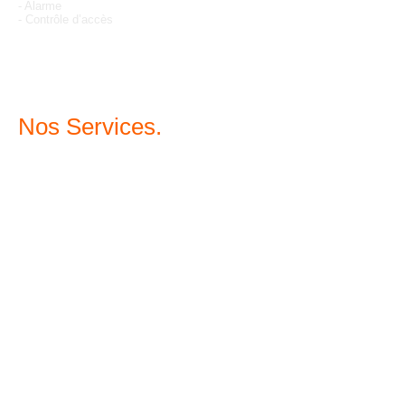
- Alarme
- Contrôle d’accès
Nos Services.
Situés à Villemomble nous intervenons
également sur Paris et sa région.
Travail soigné, réactif, prix compétitif.
Disponible
Conseils
Devis gratuits