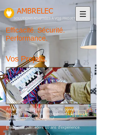
AMBRELEC
SOLUTIONS ADAPTÉES À VOS PROJETS
Efficacité. Sécurité.
Performance.
Vos Projets.
Ambrelec, entreprise d'électricité générale,
rénove et dépanne vos équipements électriques
dans les normes en vigueur.
Electricien possèdent 10 ans d'expérience.