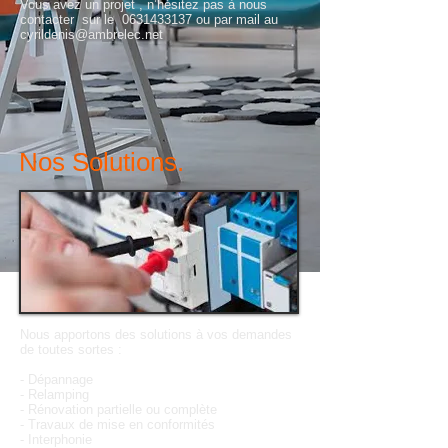
Vous avez un projet , n’hésitez pas à nous
contacter sur le
0631433137
ou par mail au
cyrildenis@ambrelec.net
Nos Solutions.
Nous apportons des solutions à vos demandes
de toutes sortes :
- Dépannage
- Relamping
- Rénovation partielle ou complète
- Travaux de mise en conformités
- Interphonie